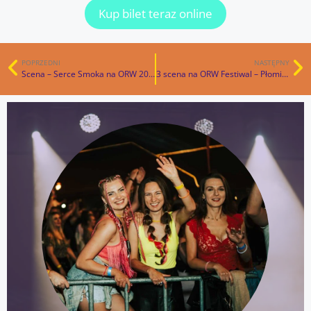
Kup bilet teraz online
POPRZEDNI
NASTĘPNY
Scena – Serce Smoka na ORW 2025
3 scena na ORW Festiwal – Płomienne Zorze