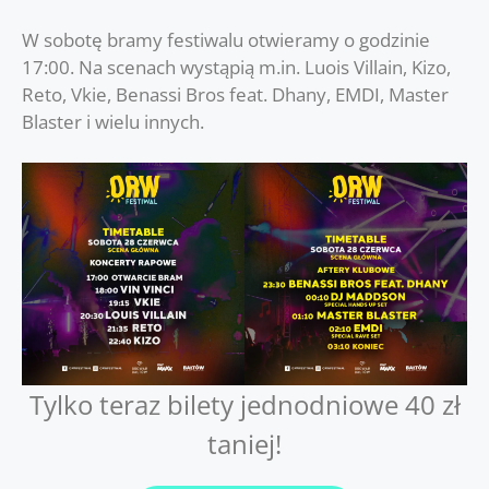
W sobotę bramy festiwalu otwieramy o godzinie
17:00. Na scenach wystąpią m.in. Luois Villain, Kizo,
Reto, Vkie, Benassi Bros feat. Dhany, EMDI, Master
Blaster i wielu innych.
Tylko teraz bilety jednodniowe 40 zł
taniej!