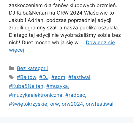
zaskoczeniem dla fanów klubowych brzmień.
DJ Kuba&Neitan na ORW 2024 Właściwie to
Jakub i Adrian, podczas poprzedniej edycji
zrobili ogromny szał, a nasza publika oszalała.
Dlatego tej edycji nie wyobrażaliśmy sobie bez
nich! Duet mocno wbija się w …
Dowiedz się
więcej
Bez kategorii
#Bałtów
,
#DJ
,
#edm
,
#festiwal
,
#Kuba&Neitan
,
#muzyka
,
#muzykaelektroniczna
,
#radośc
,
#świętokrzyskie
,
orw
,
orw2024
,
orwfestiwal