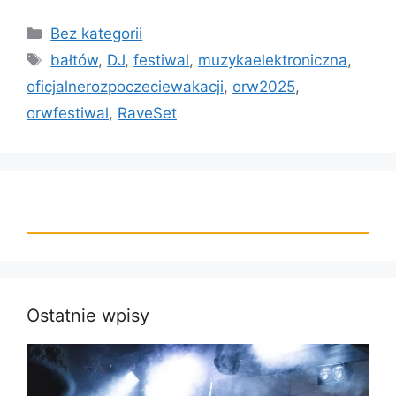
Bez kategorii
bałtów
,
DJ
,
festiwal
,
muzykaelektroniczna
,
oficjalnerozpoczeciewakacji
,
orw2025
,
orwfestiwal
,
RaveSet
Ostatnie wpisy