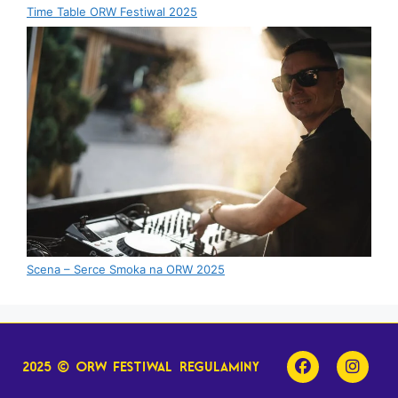
Time Table ORW Festiwal 2025
Scena – Serce Smoka na ORW 2025
2025 © orw festiwal
regulaminy