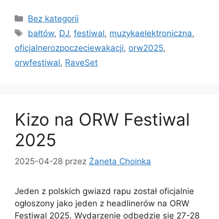
Bez kategorii
bałtów
,
DJ
,
festiwal
,
muzykaelektroniczna
,
oficjalnerozpoczeciewakacji
,
orw2025
,
orwfestiwal
,
RaveSet
Kizo na ORW Festiwal
2025
2025-04-28
przez
Żaneta Choinka
Jeden z polskich gwiazd rapu został oficjalnie
ogłoszony jako jeden z headlinerów na ORW
Festiwal 2025. Wydarzenie odbędzie się 27-28