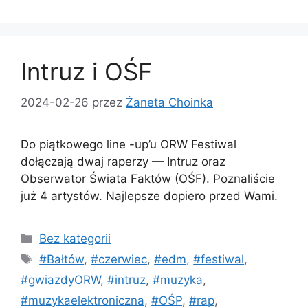
Intruz i OŚF
2024-02-26
przez
Żaneta Choinka
Do piątkowego line -up’u ORW Festiwal
dołączają dwaj raperzy — Intruz oraz
Obserwator Świata Faktów (OŚF). Poznaliście
już 4 artystów. Najlepsze dopiero przed Wami.
Bez kategorii
#Bałtów
,
#czerwiec
,
#edm
,
#festiwal
,
#gwiazdyORW
,
#intruz
,
#muzyka
,
#muzykaelektroniczna
,
#OŚP
,
#rap
,