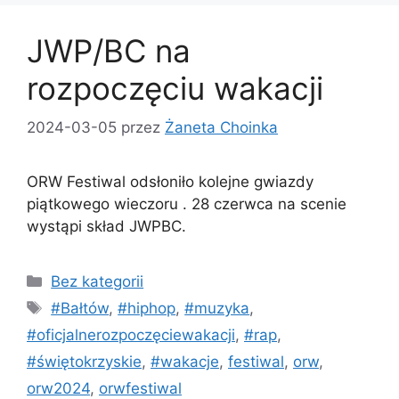
JWP/BC na
rozpoczęciu wakacji
2024-03-05
przez
Żaneta Choinka
ORW Festiwal odsłoniło kolejne gwiazdy
piątkowego wieczoru . 28 czerwca na scenie
wystąpi skład JWPBC.
Bez kategorii
#Bałtów
,
#hiphop
,
#muzyka
,
#oficjalnerozpoczęciewakacji
,
#rap
,
#świętokrzyskie
,
#wakacje
,
festiwal
,
orw
,
orw2024
,
orwfestiwal