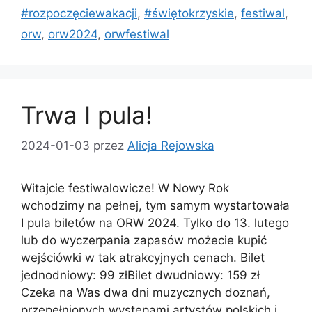
#rozpoczęciewakacji
,
#świętokrzyskie
,
festiwal
,
orw
,
orw2024
,
orwfestiwal
Trwa I pula!
2024-01-03
przez
Alicja Rejowska
Witajcie festiwalowicze! W Nowy Rok
wchodzimy na pełnej, tym samym wystartowała
I pula biletów na ORW 2024. Tylko do 13. lutego
lub do wyczerpania zapasów możecie kupić
wejściówki w tak atrakcyjnych cenach. Bilet
jednodniowy: 99 złBilet dwudniowy: 159 zł
Czeka na Was dwa dni muzycznych doznań,
przepełnionych występami artystów polskich i