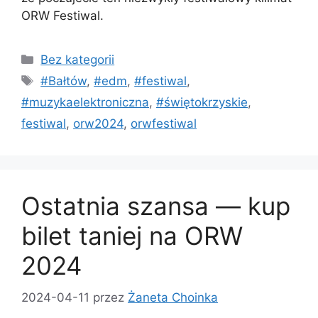
ORW Festiwal.
Bez kategorii
#Bałtów
,
#edm
,
#festiwal
,
#muzykaelektroniczna
,
#świętokrzyskie
,
festiwal
,
orw2024
,
orwfestiwal
Ostatnia szansa — kup
bilet taniej na ORW
2024
2024-04-11
przez
Żaneta Choinka