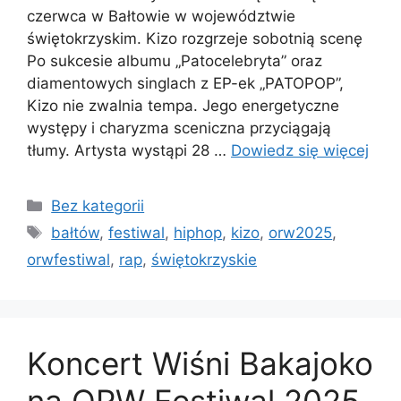
czerwca w Bałtowie w województwie
świętokrzyskim. Kizo rozgrzeje sobotnią scenę
Po sukcesie albumu „Patocelebryta” oraz
diamentowych singlach z EP-ek „PATOPOP”,
Kizo nie zwalnia tempa. Jego energetyczne
występy i charyzma sceniczna przyciągają
tłumy. Artysta wystąpi 28 …
Dowiedz się więcej
Bez kategorii
bałtów
,
festiwal
,
hiphop
,
kizo
,
orw2025
,
orwfestiwal
,
rap
,
świętokrzyskie
Koncert Wiśni Bakajoko