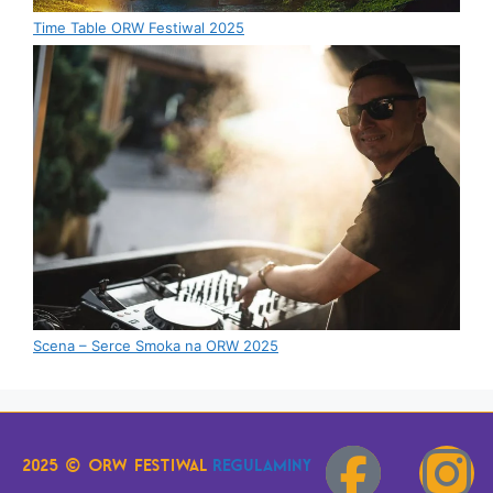
Time Table ORW Festiwal 2025
Scena – Serce Smoka na ORW 2025
2025 © orw festiwal
regulaminy