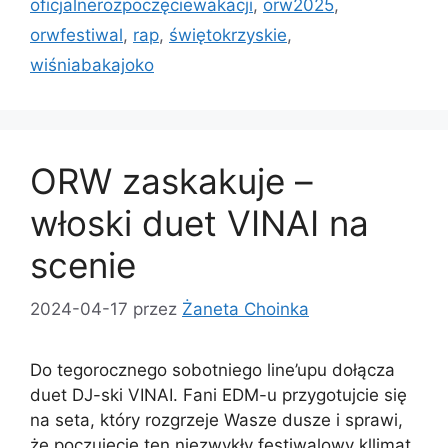
oficjalnerozpoczęciewakacji
,
orw2025
,
orwfestiwal
,
rap
,
świętokrzyskie
,
wiśniabakajoko
ORW zaskakuje –
włoski duet VINAI na
scenie
2024-04-17
przez
Żaneta Choinka
Do tegorocznego sobotniego line’upu dołącza
duet DJ-ski VINAI. Fani EDM-u przygotujcie się
na seta, który rozgrzeje Wasze dusze i sprawi,
że poczujecie ten niezwykły festiwalowy kllimat