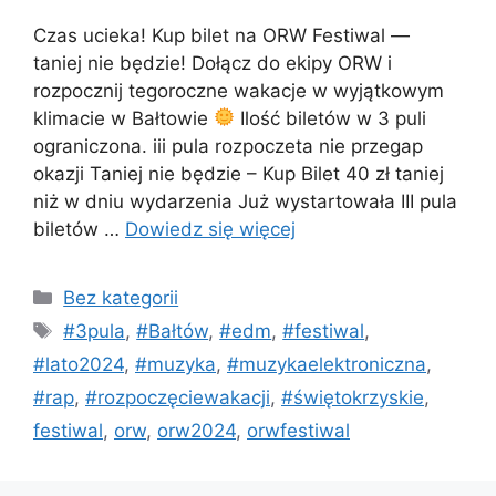
Czas ucieka! Kup bilet na ORW Festiwal —
taniej nie będzie! Dołącz do ekipy ORW i
rozpocznij tegoroczne wakacje w wyjątkowym
klimacie w Bałtowie
Ilość biletów w 3 puli
ograniczona. iii pula rozpoczeta nie przegap
okazji Taniej nie będzie – Kup Bilet 40 zł taniej
niż w dniu wydarzenia Już wystartowała III pula
biletów …
Dowiedz się więcej
Bez kategorii
#3pula
,
#Bałtów
,
#edm
,
#festiwal
,
#lato2024
,
#muzyka
,
#muzykaelektroniczna
,
#rap
,
#rozpoczęciewakacji
,
#świętokrzyskie
,
festiwal
,
orw
,
orw2024
,
orwfestiwal