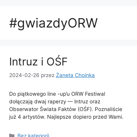
#gwiazdyORW
Intruz i OŚF
2024-02-26
przez
Żaneta Choinka
Do piątkowego line -up’u ORW Festiwal
dołączają dwaj raperzy — Intruz oraz
Obserwator Świata Faktów (OŚF). Poznaliście
już 4 artystów. Najlepsze dopiero przed Wami.
Bez kategorii