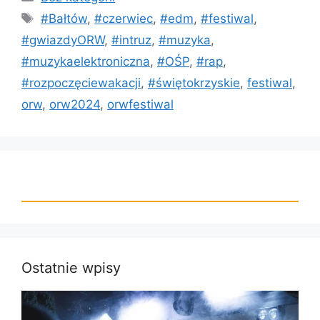
#Bałtów
,
#czerwiec
,
#edm
,
#festiwal
,
#gwiazdyORW
,
#intruz
,
#muzyka
,
#muzykaelektroniczna
,
#OŚP
,
#rap
,
#rozpoczęciewakacji
,
#świętokrzyskie
,
festiwal
,
orw
,
orw2024
,
orwfestiwal
Ostatnie wpisy